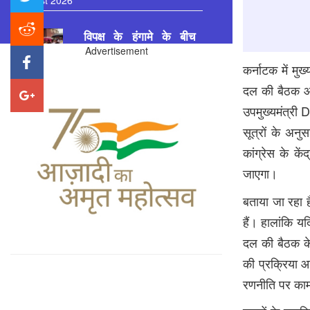
विपक्ष के हंगामे के बीच
MSME बिल पास, दोनों
Advertisement
सदन सोमवार तक स्थगित
कर्नाटक में मु
Patrakar
Priyanshi Chaturvedi
7
दल की बैठक आज
August 2026
उपमुख्यमंत्री
D
सूत्रों के अनु
फ्रांस का राफेल प्रस्ताव
कांग्रेस के के
भारत के पास, 114 जेट
जाएगा।
की डील से बढ़ेगी एयर पावर
बताया जा रहा है
Patrakar
Priyanshi Chaturvedi
7
हैं। हालांकि य
August 2026
दल की बैठक के
मिथुन चक्रवर्ती की सर्जरी
की प्रक्रिया आ
सफल, अस्पताल पहुंचे CM
रणनीति पर काम
शुभेंदु अधिकारी; बोले-
‘बंगाल की धरोहर हैं महागुरु