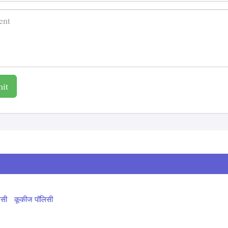
it
िसी
कूकीज पॉलिसी