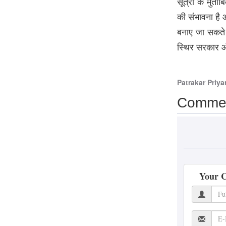
सूत्रों के मु
की संभावना है 
Patrakar
Priyanshi Chaturvedi
7
बनाए जा सकते ह
August 2026
स्थिर सरकार औ
‘ऑपरेशन सफेद सागर’ ने
फिर याद दिलाई IAF की
वीरगाथा, राजनाथ सिंह ने
Patrakar
Priya
Netflix सीरीज की जमकर
Comme
की तारीफ
Patrakar
Priyanshi Chaturvedi
7
August 2026
अखिलेश यादव का CM
Your 
योगी पर तंज, बोले- ‘7000
करोड़ का कॉस्मेटिक
फेशियल कराकर बनाया
विश्व रिकॉर्ड’