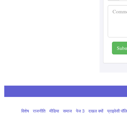
Patrakar
Priyanshi Chaturvedi
7
August 2026
हिमाचल में बारिश के बीच
रोकी गई किन्नौर कैलाश
यात्रा
Subm
Patrakar
Priyanshi Chaturvedi
7
August 2026
विपक्ष के हंगामे के बीच
MSME बिल पास, दोनों
सदन सोमवार तक स्थगित
Patrakar
Priyanshi Chaturvedi
7
August 2026
विशेष
राजनीति
मीडिया
समाज
पेज 3
दखल क्यों
प्राइवेसी पॉल
फ्रांस का राफेल प्रस्ताव