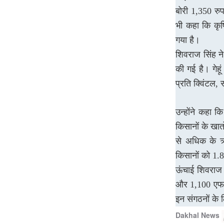
बोरी 1,350 रुप
August 2026
भी कहा कि कृ
गया है।
हिमाचल में बारिश के बीच
रोकी गई किन्नौर कैलाश
शिवराज सिंह ने 
यात्रा
की गई है। गेहू
प्रति क्विंटल, 
Patrakar
Priyanshi Chaturvedi
7
August 2026
उन्होंने कहा 
विपक्ष के हंगामे के बीच
किसानों के खातो
MSME बिल पास, दोनों
से अधिक के ऋ
सदन सोमवार तक स्थगित
किसानों को 1.
Patrakar
Priyanshi Chaturvedi
7
ऊंचाई शिवराज 
August 2026
और 1,100 एफप
इन संगठनों के 
फ्रांस का राफेल प्रस्ताव
Dakhal News
भारत के पास, 114 जेट