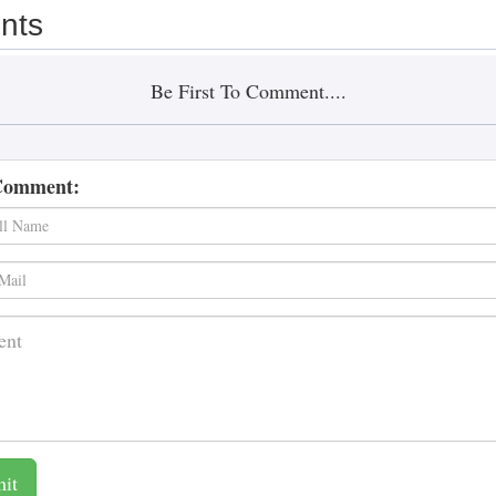
nts
Be First To Comment....
Comment:
it