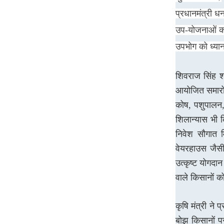
Patrakar
Priyanshi Chaturvedi
7
प्रधानमंत्री धन
August 2026
उप-योजनाओं को 
उपभोग को ध्यान 
‘ऑपरेशन सफेद सागर’ ने
फिर याद दिलाई IAF की
वीरगाथा, राजनाथ सिंह ने
शिवराज सिंह शन
Netflix सीरीज की जमकर
आयोजित समारोह
की तारीफ
कोष, पशुपालन,
Patrakar
Priyanshi Chaturvedi
7
शिलान्यास भी 
August 2026
निवेश सौगात म
वेयरहाउस जैसी 
अखिलेश यादव का CM
उत्कृष्ट योगदा
योगी पर तंज, बोले- ‘7000
वाले किसानों 
करोड़ का कॉस्मेटिक
फेशियल कराकर बनाया
विश्व रिकॉर्ड’
कृषि मंत्री ने 
बोझ किसानों प
Patrakar
Priyanshi Chaturvedi
7