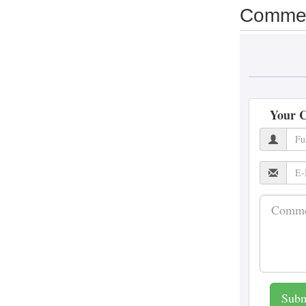
की डील से बढ़ेगी एयर पावर
Comme
Patrakar
Priyanshi Chaturvedi
7
August 2026
मिथुन चक्रवर्ती की सर्जरी
सफल, अस्पताल पहुंचे CM
Your 
शुभेंदु अधिकारी; बोले-
‘बंगाल की धरोहर हैं महागुरु
Patrakar
Priyanshi Chaturvedi
7
August 2026
‘ऑपरेशन सफेद सागर’ ने
फिर याद दिलाई IAF की
वीरगाथा, राजनाथ सिंह ने
Netflix सीरीज की जमकर
की तारीफ
Subm