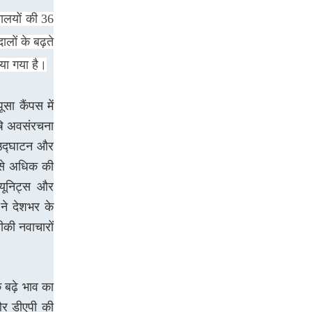
्रालयों की 36
लों के बढ़ते
िया गया है।
सा कैंपस में
ृषि अवसंरचना
 उद्घाटन और
 से अधिक की
 यूनिट्स और
 ने देशभर के
ीकी नवाचारों
े बढ़े भाव का
 और डीएपी की