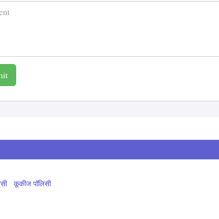
it
िसी
कूकीज पॉलिसी