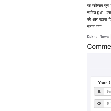
सब्सिडी और बुकिंग पर पड़
यह महोत्सव गुना
सकता है असर
साबित हुआ। इस आ
Patrakar
Priyanshi Chaturvedi
6
को और बढ़ावा द
सराहा गया।
August 2026
Dakhal News
मिनी माथुर बनीं ‘अलायंस’
की पहली विनर, जीती 50
Comme
लाख रुपये की प्राइज मनी
Patrakar
Priyanshi Chaturvedi
6
August 2026
इंदौर में 1214 करोड़ की
Your 
जल-ड्रेनेज परियोजना, 40
से ज्यादा बस्तियों में बदली
जाएंगी पुरानी पाइपलाइन
Patrakar
Priyanshi Chaturvedi
6