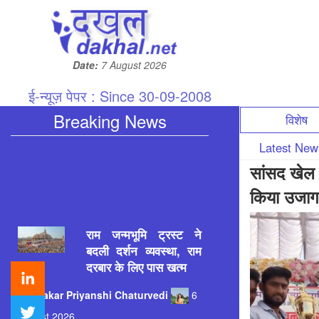
Date:
7 August 2026
ई-न्यूज़ पेपर : Since 30-09-2008
Breaking News
विशेष
Latest Ne
सांसद खेल म
किया उजाग
राम जन्मभूमि ट्रस्ट ने
बदली दर्शन व्यवस्था, राम
दरबार के लिए पास खत्म
Patrakar
Priyanshi Chaturvedi
6
August 2026