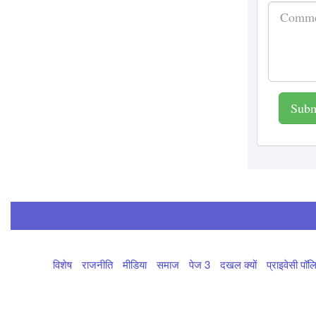
August 2026
राम जन्मभूमि ट्रस्ट ने
बदली दर्शन व्यवस्था, राम
दरबार के लिए पास खत्म
Subm
Patrakar
Priyanshi Chaturvedi
6
August 2026
दतिया में कांग्रेस की आभार
सभा, जीतू पटवारी बोले-
किसानों से किए वादे पूरे
कराएंगे
Patrakar
Priyanshi Chaturvedi
6
विशेष
राजनीति
मीडिया
समाज
पेज 3
दखल क्यों
प्राइवेसी पॉल
August 2026
मातृभाषा का सम्मान जरूरी,